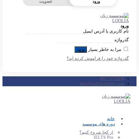
ورود
عضویت
ورود
نام کاربری یا آدرس ایمیل
گذرواژه
مرا به خاطر بسپار
ورود
گذرواژه خود را فراموش کرده اید؟
09173170938
info@looliaieltsclub.com
خانه
دوره های موسسه
از کجا شروع کنیم؟
IELTS Pro