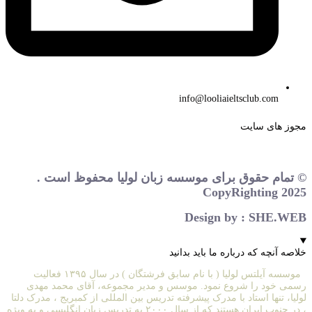
info@looliaieltsclub.com
مجوز های سایت
© تمام حقوق برای موسسه زبان لولیا محفوظ است .
CopyRighting 2025
Design by : SHE.WEB
خلاصه آنچه که درباره ما باید بدانید
موسسه آیلتس لولیا ( با نام سابق فرشتگان ) در سال ۱۳۹۵ فعالیت
رسمی خود را شروع نمود. موسس و مدیر مجموعه، آقای محمد مهدی
لولیا، تنها استاد با مدرک پیشرفته تدریس بین المللی از کمبریج ، مدرک دلتا
، در جنوب ایران هستند که از سال ۲۰۰۰ به تدریس زبان انگلیسی و به ویژه