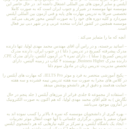
آیلتس و سایر آزمون های بین المللی اشتغال داشته اند. در حال حاضر این
موسسه تنها موسسه در شیراز و جنوب ایران است که به صورت کاملا
تخصصی صرفا به تدریس مهارت های پایه و فنی آزمون بین المللی آیلتس
میپردازد و کلیه دوره های خود را به صورت آلیتس محور تعریف می‌کند.
موسسه همچنین در کشور امارات متحده عربی و در شهر دبی نیز فعال
است.
آنچه که ما را متمایز می‌کند :
– اساتید برجسته، و در راس آن اقای مهندس محمد مهدی لولیا، تنها دارنده
مدرک پیشرفته کمبریج در تدریس ( دلتا ) در جنوب ایران، دارنده مدرک
تدریس کمبریج ( سلتا ) ، دارای نمره ۹ در آزمون آیلتس، دارای مدرک CPE,
دارنده مدرک Business Higher, نویسنده ۴ کتاب در زمینه آلیتس، دارای
تخصص مدیریت تدریس زبان در مادول سوم دلتا
– پکیج آموزشی منحصر به فرد و موثر IELTS Pro، که مهارت های آیلتس را
در کلاس های مجرا به صورت سه هفته تدریس نیمه فشرده و سه هفته
حمایت هدفمند و دقیق از هر دانشجو پوشش میدهد
– استفاده از مجموعه ۵ جلدی فراتر از مرزهای آیلتس ( جلد پنجم در حال
نگارش ) به قلم آقای محمد مهدی لولیا، که هم اکنون به صورت الکترونیک
در آمازون موجود می‌باشد
– بهره گیری از دانشجویان موسسه که نمره ۸ ‌بالاتر را کسب نموده اند به
عنوان سفیر یا منتور، برگزاری جلساتی با آنها جهت انتقال موثر تجربیات
– ایجاد یک باشگاه آیلتس، و تمرکز بر کلیه نیازهایی که هر دانشجوی آیلتس
در مسیر نمره مد نظر خود تا سطح C2 ممکن است داشته باشد