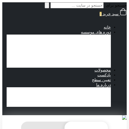
جستجو برای:
سبد خرید
0
خانه
دوره های موسسه
از کجا شروع کنیم؟
IELTS Pro
Foundation
grammar and vocabulary
Reading
بسته های آموزشی
برنامه زمانی کلاس ها
محصولات
پادکست
تعیین سطح
درباره ما
درباره ما
تماس با ما
مقالات آیلتس به قلم تیم مجموعه
موقعیت های شغلی