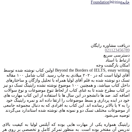
خانه
Writing
Foundation
دریافت مشاوره رایگان
021123456789
دسترسی سریع
ارتباط با استاد
امکان بازگشت وجه
Beyond the Borders of IELTS, essay writing اولین کتاب نوشته شده توسط
آقای لولیا است که در ۲۰۲۰ میلادی به چاپ رسید. کتاب شامل ۱۰۰ مقاله
تسک دو نوشته شده به قلم آقای لولیا همراه با تحلیل واژگان و ساختارهای
داخل کتاب میباشد، و همچنین ۱۰۰ موضوع نوشته نشده رایتینگ تسک دو نیز
در کتاب مطرح شده تا به غنای کتاب از لحاظ تنوع موضوعات و نوع سوالات
اضافه کند. صد ها دانشجو در این سال ها با استفاده از این کتاب مهارت های
خود در ایده پردازی و بسط موضوعات را ارتقا داده اند و نمره رایتینگ خود
را به ۷ یا بالاتر رسانده اند.‌ این کتاب به افرادی که به دنبال مجموعه جامعی
از موضوعات مختلف تسک دو و نمونه های نوشته شده استاندارد می‌گردند
توصیه می‌شود.
رایتینگ همواره یکی از مهارت هایی بوده که آیلتس لولیا به کیفیت بالای
تدریس آن مفتخر بوده است. به منظور تمرکز کامل و تخصصی بر روی هر