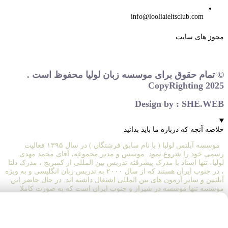
info@looliaieltsclub.com
مجوز های سایت
© تمام حقوق برای موسسه زبان لولیا محفوظ است .
CopyRighting 2025
Design by : SHE.WEB
خلاصه آنچه که درباره ما باید بدانید
موسسه آیلتس لولیا ( با نام سابق فرشتگان ) در سال ۱۳۹۵ فعالیت
رسمی خود را شروع نمود. موسس و مدیر مجموعه، آقای محمد مهدی
لولیا، تنها استاد با مدرک پیشرفته تدریس بین المللی از کمبریج ، مدرک دلتا
، در جنوب ایران هستند که از سال ۲۰۰۰ به تدریس زبان انگلیسی و به ویژه
آیلتس و سایر آزمون های بین المللی اشتغال داشته اند. در حال حاضر این
موسسه تنها موسسه در شیراز و جنوب ایران است که به صورت کاملا
تخصصی صرفا به تدریس مهارت های پایه و فنی آزمون بین المللی آیلتس
میپردازد و کلیه دوره های خود را به صورت آلیتس محور تعریف می‌کند.
موسسه همچنین در کشور امارات متحده عربی و در شهر دبی نیز فعال
است.