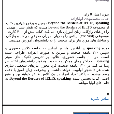
بدون امتیاز
0 رای
جناب محمدمهدی لولیازاده
Beyond the Borders of IELTS, speaking
دومین و پرفروش‌ترین کتاب
از مجموعه Beyond the Borders of IELTS هست که نقش بسیار مهمی
را در غنای واژگانی زبان آموزان بازی می‌کند. کتاب بیش از ۴۰۰ کارت
موضوعی (cue card) آیلتس را به زبان آموزان معرفی می‌کند و واژگان
و ساختارهای مورد نیاز برای صحبت را به دانشجویان آموزش می‌دهد.
دوره
speaking
در آیلتس لولیا بر اساس ۱۰ جلسه کلاس حضوری و
سپس ۱۲۰ دقیقه صحبت و تمرین به صورت انفرادی طراحی شده
است. در ۱۰ جلسه حضوری، علاوه بر تدریس تکنیک های موثر
speaking، حداکثر زمان ممکن به صحبت هدفمند دانشجویان اختصاص
پیدا می‌کند. در ۱۲۰ دقیقه صحبت فرد محور، نیازهای شخصی سازی
شده هر دانشجو اولویت خواهد داشت و پیشرفت زبان آموز با دقت
رصد میشود. حداکثر تعداد افراد در یک کلاس ۸ نفر خواهد بود و منبع
اصلی کتاب تحسین شده
Beyond the Borders of IELTS, speaking
به
قلم آقای لولیا میباشد.
0
تماس بگیرید