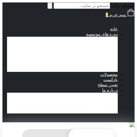
جستجو برای:
سبد خرید
0
خانه
دوره های موسسه
از کجا شروع کنیم؟
IELTS Pro
Foundation
grammar and vocabulary
Reading
بسته های آموزشی
برنامه زمانی کلاس ها
محصولات
پادکست
تعیین سطح
درباره ما
درباره ما
تماس با ما
مقالات آیلتس به قلم تیم مجموعه
موقعیت های شغلی