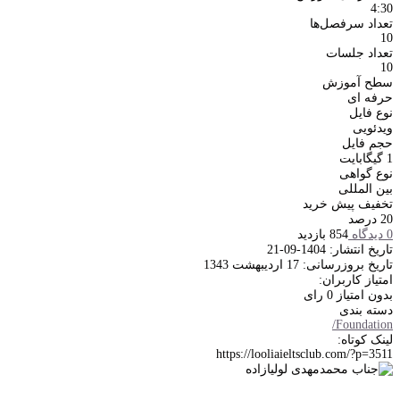
4:30
تعداد سرفصل‌ها
10
تعداد جلسات
10
سطح آموزش
حرفه ای
نوع فایل
ویدئویی
حجم فایل
1 گیگابایت
نوع گواهی
بین المللی
تخفیف پیش خرید
20 درصد
0 دیدگاه
854 بازدید
تاریخ انتشار: 1404-09-21
تاریخ بروزرسانی: 17 اردیبهشت 1343
امتیاز کاربران:
بدون امتیاز
0 رای
دسته بندی
/
Foundation
لینک کوتاه:
https://looliaieltsclub.com/?p=3511