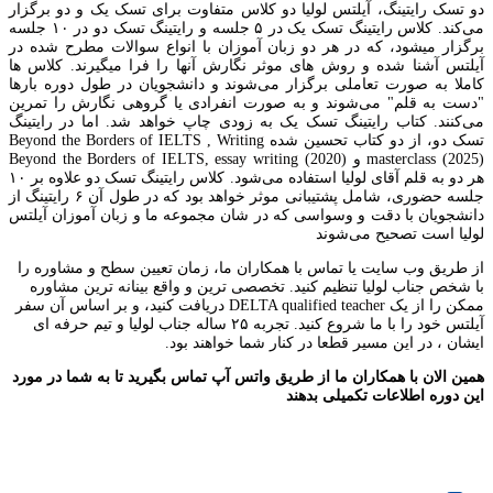
دو تسک رایتینگ، آیلتس لولیا دو کلاس متفاوت برای تسک یک و دو برگزار
می‌کند. کلاس رایتینگ تسک یک در ۵ جلسه و رایتینگ تسک دو در ۱۰ جلسه
برگزار میشود، که در هر دو زبان آموزان با انواع سوالات مطرح شده در
آیلتس آشنا شده و روش های موثر نگارش آنها را فرا میگیرند. کلاس ها
کاملا به صورت تعاملی برگزار می‌شوند و دانشجویان در طول دوره بارها
"دست به قلم" می‌شوند و به صورت انفرادی یا گروهی نگارش را تمرین
می‌کنند. کتاب رایتینگ تسک یک به زودی چاپ خواهد شد. اما در رایتینگ
تسک دو، از دو کتاب تحسین شده Beyond the Borders of IELTS , Writing
masterclass (2025) و Beyond the Borders of IELTS, essay writing (2020)
هر دو به قلم آقای لولیا استفاده می‌شود. کلاس رایتینگ تسک دو علاوه بر ۱۰
جلسه حضوری، شامل پشتیبانی موثر خواهد بود که در طول آن ۶ رایتینگ از
دانشجویان با دقت و وسواسی که در شان مجموعه ما و زبان آموزان آیلتس
لولیا است تصحیح می‌شوند
از طریق وب سایت یا تماس با همکاران ما، زمان تعیین سطح و‌ مشاوره را
با شخص جناب لولیا تنظیم کنید. تخصصی ترین و واقع بینانه ترین مشاوره
ممکن را از یک DELTA qualified teacher دریافت کنید، و بر اساس آن سفر
آیلتس خود را با ما شروع کنید. تجربه ۲۵ ساله جناب لولیا و تیم حرفه ای
ایشان ، در این مسیر قطعا در کنار شما خواهند بود.
همین الان با همکاران ما از طریق واتس آپ تماس بگیرید تا به شما در مورد
این دوره اطلاعات تکمیلی بدهند