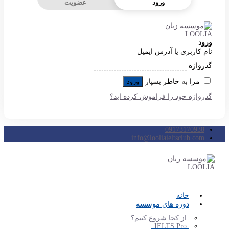
ورود
عضویت
ورود
نام کاربری یا آدرس ایمیل
گذرواژه
مرا به خاطر بسپار
ورود
گذرواژه خود را فراموش کرده اید؟
09173170938
info@looliaieltsclub.com
خانه
دوره های موسسه
از کجا شروع کنیم؟
IELTS Pro