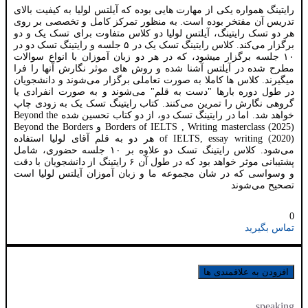
رایتینگ همواره یکی از مهارت هایی بوده که آیلتس لولیا به کیفیت بالای
تدریس آن مفتخر بوده است. به منظور تمرکز کامل و تخصصی بر روی
هر دو تسک رایتینگ، آیلتس لولیا دو کلاس متفاوت برای تسک یک و دو
برگزار می‌کند. کلاس رایتینگ تسک یک در ۵ جلسه و رایتینگ تسک دو در
۱۰ جلسه برگزار میشود، که در هر دو زبان آموزان با انواع سوالات
مطرح شده در آیلتس آشنا شده و روش های موثر نگارش آنها را فرا
میگیرند. کلاس ها کاملا به صورت تعاملی برگزار می‌شوند و دانشجویان
در طول دوره بارها "دست به قلم" می‌شوند و به صورت انفرادی یا
گروهی نگارش را تمرین می‌کنند. کتاب رایتینگ تسک یک به زودی چاپ
خواهد شد. اما در رایتینگ تسک دو، از دو کتاب تحسین شده Beyond the
Borders of IELTS , Writing masterclass (2025) و Beyond the Borders
of IELTS, essay writing (2020) هر دو به قلم آقای لولیا استفاده
می‌شود. کلاس رایتینگ تسک دو علاوه بر ۱۰ جلسه حضوری، شامل
پشتیبانی موثر خواهد بود که در طول آن ۶ رایتینگ از دانشجویان با دقت
و وسواسی که در شان مجموعه ما و زبان آموزان آیلتس لولیا است
تصحیح می‌شوند
0
تماس بگیرید
افزودن به علاقمندی ها
speaking