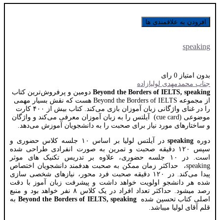
افزودن به علاقمندی ها
speaking
بدون امتیاز
0 رای
جناب محمدمهدی لولیازاده
Beyond the Borders of IELTS, speaking
دومین و پرفروش‌ترین کتاب
از مجموعه Beyond the Borders of IELTS هست که نقش بسیار مهمی
را در غنای واژگانی زبان آموزان بازی می‌کند. کتاب بیش از ۴۰۰ کارت
موضوعی (cue card) آیلتس را به زبان آموزان معرفی می‌کند و واژگان
و ساختارهای مورد نیاز برای صحبت را به دانشجویان آموزش می‌دهد.
دوره
speaking
در آیلتس لولیا بر اساس ۱۰ جلسه کلاس حضوری و
سپس ۱۲۰ دقیقه صحبت و تمرین به صورت انفرادی طراحی شده
است. در ۱۰ جلسه حضوری، علاوه بر تدریس تکنیک های موثر
speaking، حداکثر زمان ممکن به صحبت هدفمند دانشجویان اختصاص
پیدا می‌کند. در ۱۲۰ دقیقه صحبت فرد محور، نیازهای شخصی سازی
شده هر دانشجو اولویت خواهد داشت و پیشرفت زبان آموز با دقت
رصد میشود. حداکثر تعداد افراد در یک کلاس ۸ نفر خواهد بود و منبع
اصلی کتاب تحسین شده
Beyond the Borders of IELTS, speaking
به
قلم آقای لولیا میباشد.