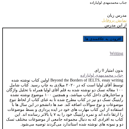
جناب محمدمهدی لولیازاده
مدرس زبان
نمایش پروفایل
از این مدرس
افزودن به علاقمندی ها
Writing
بدون امتیاز
0 رای
جناب محمدمهدی لولیازاده
Beyond the Borders of IELTS, essay writing اولین کتاب نوشته شده
توسط آقای لولیا است که در ۲۰۲۰ میلادی به چاپ رسید. کتاب شامل
۱۰۰ مقاله تسک دو نوشته شده به قلم آقای لولیا همراه با تحلیل واژگان
و ساختارهای داخل کتاب میباشد، و همچنین ۱۰۰ موضوع نوشته نشده
رایتینگ تسک دو نیز در کتاب مطرح شده تا به غنای کتاب از لحاظ تنوع
موضوعات و نوع سوالات اضافه کند. صد ها دانشجو در این سال ها با
استفاده از این کتاب مهارت های خود در ایده پردازی و بسط موضوعات
را ارتقا داده اند و نمره رایتینگ خود را به ۷ یا بالاتر رسانده اند.‌ این
کتاب به افرادی که به دنبال مجموعه جامعی از موضوعات مختلف تسک
دو و نمونه های نوشته شده استاندارد می‌گردند توصیه می‌شود.